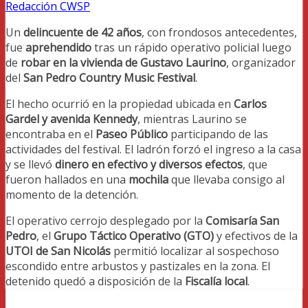
Redacción CWSP
Un
delincuente de 42 años
, con frondosos antecedentes,
fue
aprehendido
tras un rápido operativo policial luego
de
robar en la vivienda de Gustavo Laurino
, organizador
del
San Pedro Country Music Festival
.
El hecho ocurrió en la propiedad ubicada en
Carlos
Gardel y avenida Kennedy
, mientras Laurino se
encontraba en el
Paseo Público
participando de las
actividades del festival. El ladrón forzó el ingreso a la casa
y se llevó
dinero en efectivo y diversos efectos
, que
fueron hallados en una
mochila
que llevaba consigo al
momento de la detención.
El operativo cerrojo desplegado por la
Comisaría San
Pedro
, el
Grupo Táctico Operativo (GTO)
y efectivos de la
UTOI de San Nicolás
permitió localizar al sospechoso
escondido entre arbustos y pastizales en la zona. El
detenido quedó a disposición de la
Fiscalía local
.