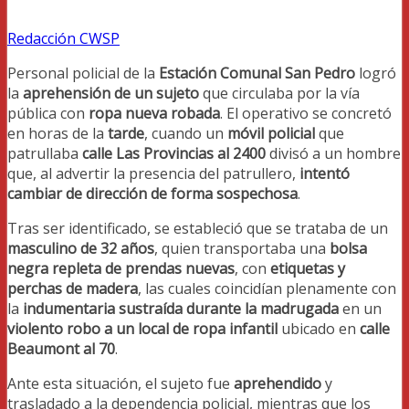
Redacción CWSP
Personal policial de la
Estación Comunal San Pedro
logró
la
aprehensión de un sujeto
que circulaba por la vía
pública con
ropa nueva robada
. El operativo se concretó
en horas de la
tarde
, cuando un
móvil policial
que
patrullaba
calle Las Provincias al 2400
divisó a un hombre
que, al advertir la presencia del patrullero,
intentó
cambiar de dirección de forma sospechosa
.
Tras ser identificado, se estableció que se trataba de un
masculino de 32 años
, quien transportaba una
bolsa
negra repleta de prendas nuevas
, con
etiquetas y
perchas de madera
, las cuales coincidían plenamente con
la
indumentaria sustraída durante la madrugada
en un
violento robo a un local de ropa infantil
ubicado en
calle
Beaumont al 70
.
Ante esta situación, el sujeto fue
aprehendido
y
trasladado a la dependencia policial, mientras que los