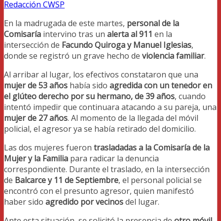
Redacción CWSP
En la madrugada de este martes,
personal de la
Comisaría
intervino tras un
alerta al 911
en la
intersección de
Facundo Quiroga y Manuel Iglesias
,
donde se registró un grave hecho de
violencia familiar
.
Al arribar al lugar, los efectivos constataron que una
mujer de 53 años
había sido
agredida con un tenedor en
el glúteo derecho por su hermano, de 39 años
, cuando
intentó impedir que continuara atacando a su pareja, una
mujer de 27 años
. Al momento de la llegada del móvil
policial, el agresor ya se había retirado del domicilio.
Las dos mujeres fueron
trasladadas a la Comisaría de la
Mujer y la Familia
para radicar la denuncia
correspondiente. Durante el traslado, en la intersección
de
Balcarce y 11 de Septiembre
, el personal policial se
encontró con el presunto agresor, quien manifestó
haber sido
agredido por vecinos
del lugar.
Ante esta situación, se solicitó la presencia de
otro móvil